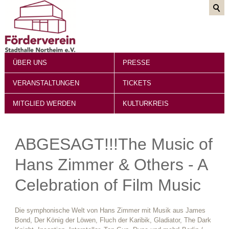
ÜBER UNS
PRESSE
VERANSTALTUNGEN
TICKETS
MITGLIED WERDEN
KULTURKREIS
ABGESAGT!!!The Music of
Hans Zimmer & Others - A
Celebration of Film Music
Die symphonische Welt von Hans Zimmer mit Musik aus James
Bond, Der König der Löwen, Fluch der Karibik, Gladiator, The Dark