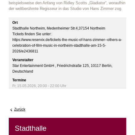
beispielsweise den Anfang von Ridley Scotts „Gladiator“, woraufhin
der weltberühmte Regisseur in das Studio von Hans Zimmer zog.
Ort
Stadthalle Northeim, Medenheimer Str.4,37154 Northeim
Tickets finden Sie unter:

https://www.reservix.de/tickets-the-music-of-hans-zimmer--others-a-
celebration-of-film-music-in-northeim-stadthalle-am-15-5-
Veranstalter
Star Entertainment GmbH , Friedrichstraße 125, 10117 Berlin,
Deutschland
Termine
Fr, 15.05.2026
,
20:00
- 22:00
Uhr
Zurück
Stadthalle