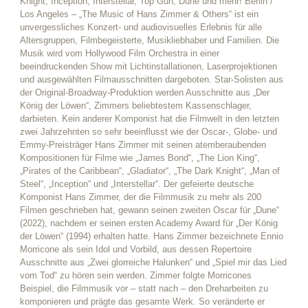
Knight, Inception, Interstellar, Top Gun, Dune und mehr! Berlin /
Los Angeles – „The Music of Hans Zimmer & Others“ ist ein
unvergessliches Konzert- und audiovisuelles Erlebnis für alle
Altersgruppen, Filmbegeisterte, Musikliebhaber und Familien. Die
Musik wird vom Hollywood Film Orchestra in einer
beeindruckenden Show mit Lichtinstallationen, Laserprojektionen
und ausgewählten Filmausschnitten dargeboten. Star-Solisten aus
der Original-Broadway-Produktion werden Ausschnitte aus „Der
König der Löwen“, Zimmers beliebtestem Kassenschlager,
darbieten. Kein anderer Komponist hat die Filmwelt in den letzten
zwei Jahrzehnten so sehr beeinflusst wie der Oscar-, Globe- und
Emmy-Preisträger Hans Zimmer mit seinen atemberaubenden
Kompositionen für Filme wie „James Bond“, „The Lion King“,
„Pirates of the Caribbean“, „Gladiator“, „The Dark Knight“, „Man of
Steel“, „Inception“ und „Interstellar“. Der gefeierte deutsche
Komponist Hans Zimmer, der die Filmmusik zu mehr als 200
Filmen geschrieben hat, gewann seinen zweiten Oscar für „Dune“
(2022), nachdem er seinen ersten Academy Award für „Der König
der Löwen“ (1994) erhalten hatte. Hans Zimmer bezeichnete Ennio
Morricone als sein Idol und Vorbild, aus dessen Repertoire
Ausschnitte aus „Zwei glorreiche Halunken“ und „Spiel mir das Lied
vom Tod“ zu hören sein werden. Zimmer folgte Morricones
Beispiel, die Filmmusik vor – statt nach – den Dreharbeiten zu
komponieren und prägte das gesamte Werk. So veränderte er