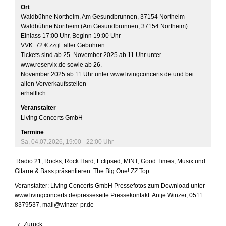
Ort
Waldbühne Northeim, Am Gesundbrunnen, 37154 Northeim
Waldbühne Northeim (Am Gesundbrunnen, 37154 Northeim) 

Einlass 17:00 Uhr, Beginn 19:00 Uhr 

VVK: 72 € zzgl. aller Gebühren 

Tickets sind ab 25. November 2025 ab 11 Uhr unter 
www.reservix.de sowie ab 26. 

November 2025 ab 11 Uhr unter www.livingconcerts.de und bei 
allen Vorverkaufsstellen 

erhältlich. 
Veranstalter
Living Concerts GmbH
Termine
Sa, 04.07.2026
,
19:00
- 22:00
Uhr
Radio 21, Rocks, Rock Hard, Eclipsed, MINT, Good Times, Musix und
Gitarre & Bass präsentieren: The Big One! ZZ Top
Veranstalter: Living Concerts GmbH Pressefotos zum Download unter
www.livingconcerts.de/presseseite Pressekontakt: Antje Winzer, 0511
8379537, mail@winzer-pr.de
Zurück