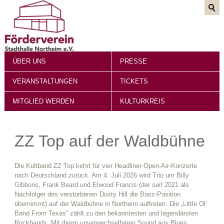
ÜBER UNS
PRESSE
VERANSTALTUNGEN
TICKETS
MITGLIED WERDEN
KULTURKREIS
ZZ Top auf der Waldbühne
Die Kultband ZZ Top kehrt für vier Headliner-Open-Air-Konzerte
nach Deutschland zurück. Am 4. Juli 2026 wird Trio um Billy
Gibbons, Frank Beard und Elwood Francis (der seit 2021 als
Nachfolger des verstorbenen Dusty Hill die Bass-Position
übernimmt) auf der Waldbühne in Northeim auftreten. Die „Little Ol’
Band From Texas” zählt zu den bekanntesten und legendärsten
Rockbands. Mit ihrem unverwechselbaren Sound aus Blues,