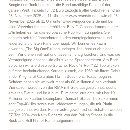
Boogie und Rock begeistert die Band unzählige Fans auf der
ganzen Welt. Tickets für 72 Euro zuzüglich aller Gebühren sind ab
25. November 2025 ab 11 Uhr unter www.reservix.de sowie ab 26.
November 2025 ab 11 Uhr unter www.livingconcerts.de und bei
allen Vorverkaufsstellen erhältlich. Billy F. Gibbons kommentierte:
„Wir lieben es, für das europäische Publikum zu spielen. Sie
gehören seit fünf Jahrzehnten zu den energiegeladensten und
leidenschaftlichsten Fans überhaupt. Wir können es kaum
erwarten, ‚The Big One!‘ rüberzubringen. Ihr könnt euch sicher
sein: Wir drehen voll auf und lassen’s richtig krachen. Und was die
Verständigung angeht – da gibt’s keine Sprachbarrieren. Am Ende
sprechen wir alle dieselbe Sprache: Rock ’n’ Roll.“ ZZ Top blicken
auf eine beeindruckende Karriere zurück, die 1969 mit ihrem Debüt
in der Knights of Columbus Hall in Beaumont, Texas, begann.
Seitdem haben sie weltweit mehr als 60 Millionen Alben verkauft.
Vier davon wurden von der RIAA mit Gold ausgezeichnet, sechs
erhielten Platin, und ihr Album „Eliminator“ erreichte mit über 10
Millionen verkauften Exemplaren Diamant-Status. Hinzu kommen
acht Top-40-Hits sowie zwei Videosammlungen, die mit Platin
ausgezeichnet wurden. Für ihr außergewöhnliches Schaffen wurden
ZZ Top 2004 von Keith Richards von den Rolling Stones in die
Rock and Roll Hall of Fame aufgenommen.