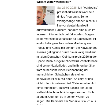
William Wahl “wahlweise“
Sa,
26.09.2026
Mit "wahlweise"
präsentiert William Wahl sein
drittes Programm. Seine
Wahlgesänge ertönen nicht nur
live vor deutschlandweit
ausverkauften Häusern, sondern sind auch im
Internet millionenfach gehört worden. Sorgen
seine Wortspiele verlässlich für Lachsalven, ist
es doch die ganz besondere Mischung aus
Poesie und Komik, mit der ihm die Klaviatur des
Kreises gelingt und durch die er völlig verdient
mit dem Deutschen Kleinkunstpreis 2026 in der
Sparte Musik ausgezeichnet wird. Zartbitterböse
sind seine Klavierlieder, und in ihnen behält er
trotz seiner sehr feinen Beobachtung der
menschlichen Schwächen stets einen
liebevollen Blick aufs Leben. So zeigt er uns
nicht zuletzt in seinem Lied "Rein versehentlich
einvernehmlich", dass wir das mit der Liebe
vielleicht doch noch hinkriegen können. Trotz
alledem. Oder um es in seinen Worten zu
sagen: Die Kehrseite der Medaille ist auch aus