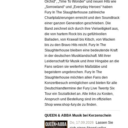
Orchid“, „Time To Wonder“ und neuen Hits wie
„Sorrowland“ und „Everyday Heroes“ haben
Fury In The Slaughterhouse zahlreiche
Chartplatzierungen erreicht und den Soundtrack
einer ganzen Generation geschrieben. Die
Band zeichnet sich durch ihre Vielseitigkeit aus,
die von hartem Rock bis zu gefühlvollen
Balladen, von Krawall bis Kitsch, von Wacken
bis zu den Bravo Hits reicht. Fury In The
Slaughterhouse bleiben eine bedeutende Kraft
in der deutschen Musiklandschaft. Mit ihrer
Leidenschaft für Musik und ihrer Hingabe an die
Fans setzen sie weiterhin Maßstäbe und
begeistern ungebrochen. Fury In The
Slaughterhouse möchten allen Fans den
Konzertbesuch ermöglichen und bieten für alle
Deutschlandtermine der Fury Live Twenty Six
Tour ein Sozialticket an. Alle Infos zu Kosten,
Anspruch und Bestellung sind im offiziellen
Shop www.shop-fury.de zu finden.
QUEEN & ABBA Musik bei Kerzenschein
Do,
17.09.2026
Lassen Sie
sich einen Abend voller