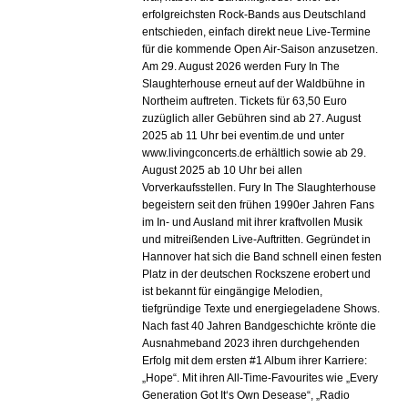
erfolgreichsten Rock-Bands aus Deutschland
entschieden, einfach direkt neue Live-Termine
für die kommende Open Air-Saison anzusetzen.
Am 29. August 2026 werden Fury In The
Slaughterhouse erneut auf der Waldbühne in
Northeim auftreten. Tickets für 63,50 Euro
zuzüglich aller Gebühren sind ab 27. August
2025 ab 11 Uhr bei eventim.de und unter
www.livingconcerts.de erhältlich sowie ab 29.
August 2025 ab 10 Uhr bei allen
Vorverkaufsstellen. Fury In The Slaughterhouse
begeistern seit den frühen 1990er Jahren Fans
im In- und Ausland mit ihrer kraftvollen Musik
und mitreißenden Live-Auftritten. Gegründet in
Hannover hat sich die Band schnell einen festen
Platz in der deutschen Rockszene erobert und
ist bekannt für eingängige Melodien,
tiefgründige Texte und energiegeladene Shows.
Nach fast 40 Jahren Bandgeschichte krönte die
Ausnahmeband 2023 ihren durchgehenden
Erfolg mit dem ersten #1 Album ihrer Karriere:
„Hope“. Mit ihren All-Time-Favourites wie „Every
Generation Got It‘s Own Desease“, „Radio