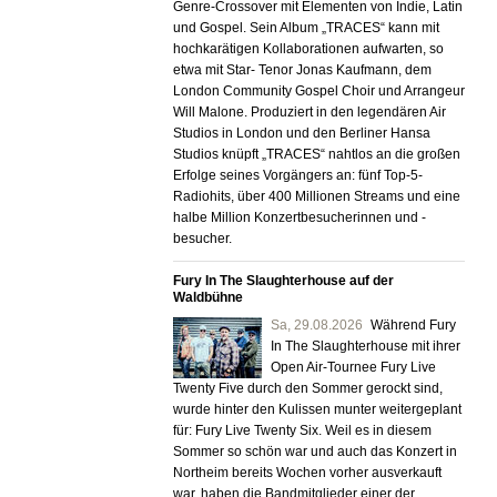
Genre-Crossover mit Elementen von Indie, Latin
und Gospel. Sein Album „TRACES“ kann mit
hochkarätigen Kollaborationen aufwarten, so
etwa mit Star- Tenor Jonas Kaufmann, dem
London Community Gospel Choir und Arrangeur
Will Malone. Produziert in den legendären Air
Studios in London und den Berliner Hansa
Studios knüpft „TRACES“ nahtlos an die großen
Erfolge seines Vorgängers an: fünf Top-5-
Radiohits, über 400 Millionen Streams und eine
halbe Million Konzertbesucherinnen und -
besucher.
Fury In The Slaughterhouse auf der
Waldbühne
Sa,
29.08.2026
Während Fury
In The Slaughterhouse mit ihrer
Open Air-Tournee Fury Live
Twenty Five durch den Sommer gerockt sind,
wurde hinter den Kulissen munter weitergeplant
für: Fury Live Twenty Six. Weil es in diesem
Sommer so schön war und auch das Konzert in
Northeim bereits Wochen vorher ausverkauft
war, haben die Bandmitglieder einer der